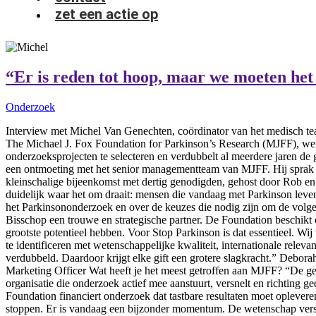
zet een actie op
“Er is reden tot hoop, maar we moeten het
Onderzoek
Interview met Michel Van Genechten, coördinator van het medisch t
The Michael J. Fox Foundation for Parkinson’s Research (MJFF), werel
onderzoeksprojecten te selecteren en verdubbelt al meerdere jaren d
een ontmoeting met het senior managementteam van MJFF. Hij sprak 
kleinschalige bijeenkomst met dertig genodigden, gehost door Rob en 
duidelijk waar het om draait: mensen die vandaag met Parkinson leve
het Parkinsononderzoek en over de keuzes die nodig zijn om de volge
Bisschop een trouwe en strategische partner. De Foundation beschikt
grootste potentieel hebben. Voor Stop Parkinson is dat essentieel. W
te identificeren met wetenschappelijke kwaliteit, internationale rele
verdubbeld. Daardoor krijgt elke gift een grotere slagkracht.” De
Marketing Officer Wat heeft je het meest getroffen aan MJFF? “De ged
organisatie die onderzoek actief mee aanstuurt, versnelt en richting ge
Foundation financiert onderzoek dat tastbare resultaten moet oplever
stoppen. Er is vandaag een bijzonder momentum. De wetenschap versnel