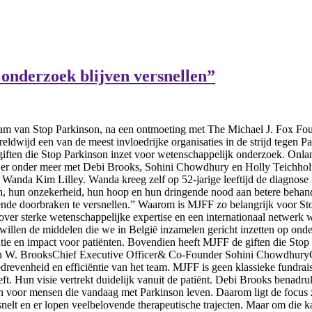
 onderzoek blijven versnellen”
eam van Stop Parkinson, na een ontmoeting met The Michael J. Fox Fo
dwijd een van de meest invloedrijke organisaties in de strijd tegen P
e giften die Stop Parkinson inzet voor wetenschappelijk onderzoek. O
er onder meer met Debi Brooks, Sohini Chowdhury en Holly Teichholt
Wanda Kim Lilley. Wanda kreeg zelf op 52-jarige leeftijd de diagnose 
n, hun onzekerheid, hun hoop en hun dringende nood aan betere behand
nde doorbraken te versnellen.” Waarom is MJFF zo belangrijk voor Sto
 over sterke wetenschappelijke expertise en een internationaal netwerk
ij willen de middelen die we in België inzamelen gericht inzetten op on
vantie en impact voor patiënten. Bovendien heeft MJFF de giften die Sto
borah W. BrooksChief Executive Officer& Co-Founder Sohini Chowdhur
revenheid en efficiëntie van het team. MJFF is geen klassieke fundrais
eft. Hun visie vertrekt duidelijk vanuit de patiënt. Debi Brooks benadruk
en voor mensen die vandaag met Parkinson leven. Daarom ligt de focus z
t en er lopen veelbelovende therapeutische trajecten. Maar om die kan