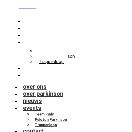
steun ons
over ons
over parkinson
nieuws
events
Team Rudy
Peloton Parkinson
Trappenloop
contact
zet een actie op
over ons
over parkinson
nieuws
events
Team Rudy
Peloton Parkinson
Trappenloop
contact