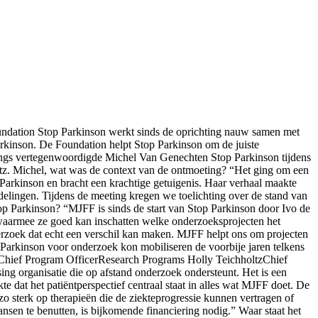
undation Stop Parkinson werkt sinds de oprichting nauw samen met
arkinson. De Foundation helpt Stop Parkinson om de juiste
nlangs vertegenwoordigde Michel Van Genechten Stop Parkinson tijdens
z. Michel, wat was de context van de ontmoeting? “Het ging om een
Parkinson en bracht een krachtige getuigenis. Haar verhaal maakte
elingen. Tijdens de meeting kregen we toelichting over de stand van
p Parkinson? “MJFF is sinds de start van Stop Parkinson door Ivo de
 waarmee ze goed kan inschatten welke onderzoeksprojecten het
derzoek dat echt een verschil kan maken. MJFF helpt ons om projecten
p Parkinson voor onderzoek kon mobiliseren de voorbije jaren telkens
yChief Program OfficerResearch Programs Holly TeichholtzChief
ing organisatie die op afstand onderzoek ondersteunt. Het is een
te dat het patiëntperspectief centraal staat in alles wat MJFF doet. De
o sterk op therapieën die de ziekteprogressie kunnen vertragen of
sen te benutten, is bijkomende financiering nodig.” Waar staat het